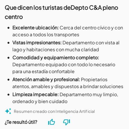
Que dicen los turistas de
Depto C&A pleno
centro
•
Excelente ubicación
:
Cerca del centro cívico y con
acceso a todos los transportes
•
Vistas impresionantes
:
Departamento con vista al
lago y habitaciones con mucha claridad
•
Comodidad y equipamiento completo
:
Departamento equipado con todo lo necesario
para una estadía confortable
•
Atención amable y profesional
:
Propietarios
atentos, amables y dispuestos a brindar soluciones
•
Limpieza impecable
:
Departamento muy limpio,
ordenado y bien cuidado
Resumen creado con Inteligencia Artificial
¿Te resultó útil?