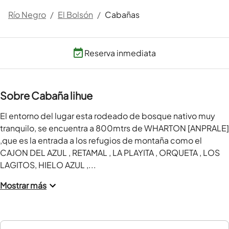
Río Negro
/
El Bolsón
/
Cabañas
Reserva inmediata
Sobre Cabaña lihue
El entorno del lugar esta rodeado de bosque nativo muy 
tranquilo, se encuentra a 800mtrs de WHARTON [ANPRALE] 
,que es la entrada a los refugios de montaña como el 
CAJON DEL AZUL , RETAMAL , LA PLAYITA , ORQUETA , LOS 
LAGITOS, HIELO AZUL ,...
Mostrar más