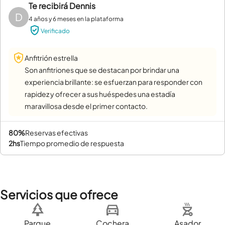
Te recibirá
Dennis
D
4 años y 6 meses en la plataforma
Verificado
Anfitrión estrella
Son anfitriones que se destacan por brindar una
experiencia brillante: se esfuerzan para responder con
rapidez y ofrecer a sus huéspedes una estadía
maravillosa desde el primer contacto.
80%
reservas efectivas
2hs
tiempo promedio de respuesta
Servicios que ofrece
Parque
Cochera
Asador