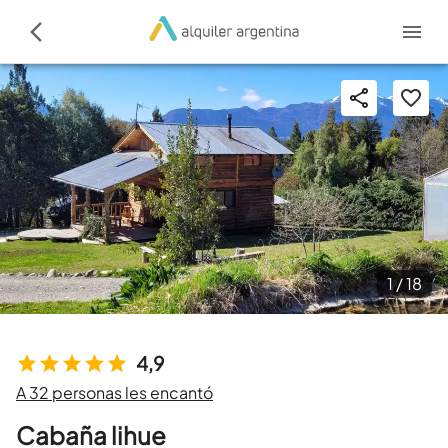
1 /
18
4,9
A 32 personas les encantó
Cabaña lihue