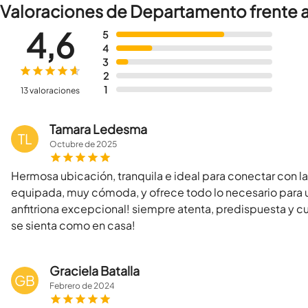
Valoraciones de Departamento frente 
4,6
5
4
3
2
1
13 valoraciones
Tamara Ledesma
TL
Octubre
de
2025
Hermosa ubicación, tranquila e ideal para conectar con 
equipada, muy cómoda, y ofrece todo lo necesario para un
anfitriona excepcional! siempre atenta, predispuesta y 
se sienta como en casa!
Graciela Batalla
GB
Febrero
de
2024