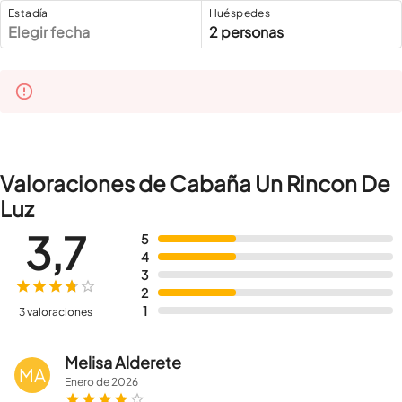
Estadía
Huéspedes
Elegir fecha
2 personas
Valoraciones de Cabaña Un Rincon De
Luz
3,7
5
4
3
2
1
3 valoraciones
Melisa Alderete
MA
Enero
de
2026