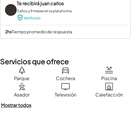
Te recibirá
juan carlos
3 años y 9 meses en la plataforma
Verificado
2hs
tiempo promedio de respuesta
Servicios que ofrece
Parque
Cochera
Piscina
Asador
Televisión
Calefacción
Mostrar todos