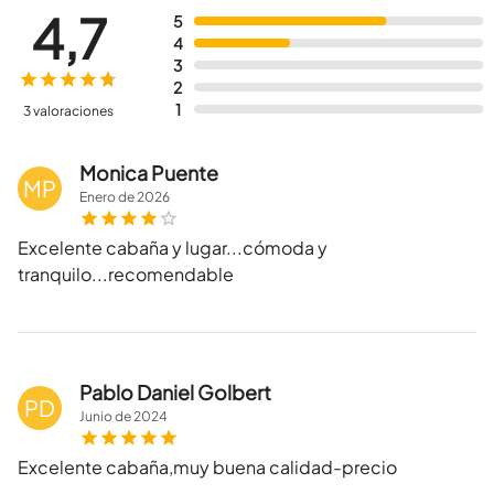
4,7
5
4
3
2
1
3 valoraciones
Monica Puente
MP
Enero
de
2026
Excelente cabaña y lugar...cómoda y
tranquilo...recomendable
Pablo Daniel Golbert
PD
Junio
de
2024
Excelente cabaña,muy buena calidad-precio