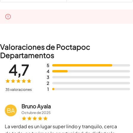
Valoraciones de Poctapoc
Departamentos
4,7
5
4
3
2
1
35 valoraciones
Bruno Ayala
BA
Octubre
de
2025
La verdad es un lugar super lindo y tranquilo, cerca