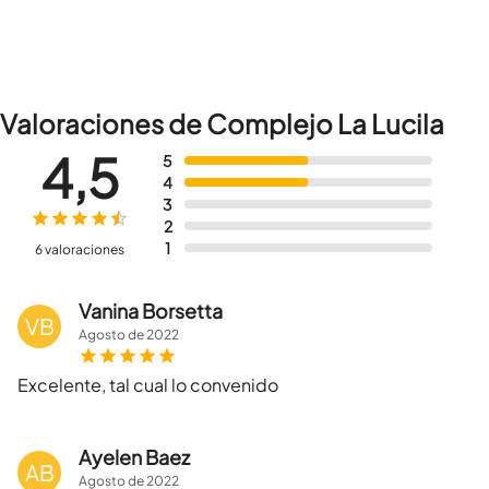
Valoraciones de Complejo La Lucila
4,5
5
4
3
2
1
6 valoraciones
Vanina Borsetta
VB
Agosto
de
2022
Excelente, tal cual lo convenido
Ayelen Baez
AB
Agosto
de
2022