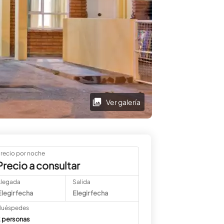
Ver galería
recio por noche
Precio a consultar
Llegada
Salida
Elegir fecha
Elegir fecha
uéspedes
 personas