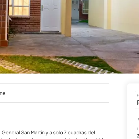
ine
P
H
eneral San Martín y a solo 7 cuadras del 
2