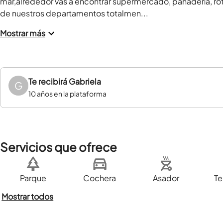
mar,alrededor vas a encontrar supermercado, panadería, rot
de nuestros departamentos totalmen...
Mostrar más
Te recibirá
Gabriela
G
10 años en la plataforma
Servicios que ofrece
Parque
Cochera
Asador
Te
Mostrar todos