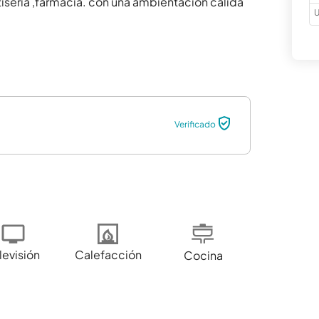
iseria ,farmacia. con una ambientación cálida 
U
Verificado
levisión
Calefacción
Cocina