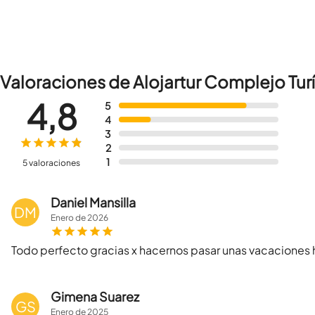
Valoraciones de Alojartur Complejo Turí
4,8
5
4
3
2
1
5 valoraciones
Daniel Mansilla
DM
Enero
de
2026
Todo perfecto gracias x hacernos pasar unas vacaciones
Gimena Suarez
GS
Enero
de
2025