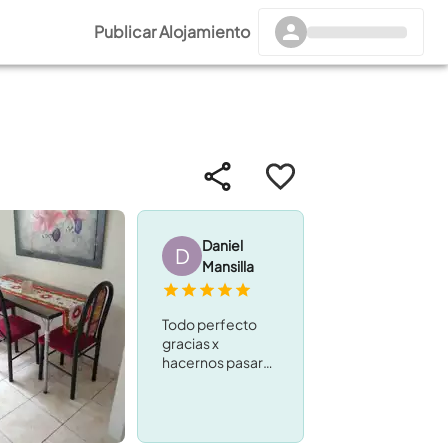
Publicar Alojamiento
Daniel
D
Mansilla
Todo perfecto
gracias x
hacernos pasar
unas vacaciones
hermosas!
Volveremos