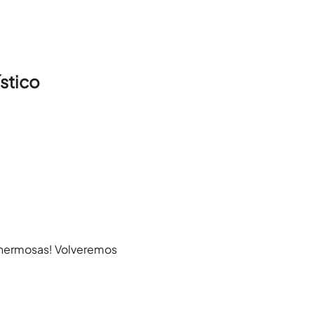
stico
 hermosas! Volveremos