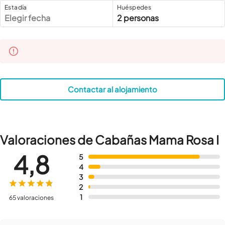
Estadía
Huéspedes
Elegir fecha
2 personas
Contactar al alojamiento
Valoraciones de Cabañas Mama Rosa I
4,8
5
4
3
2
1
65 valoraciones