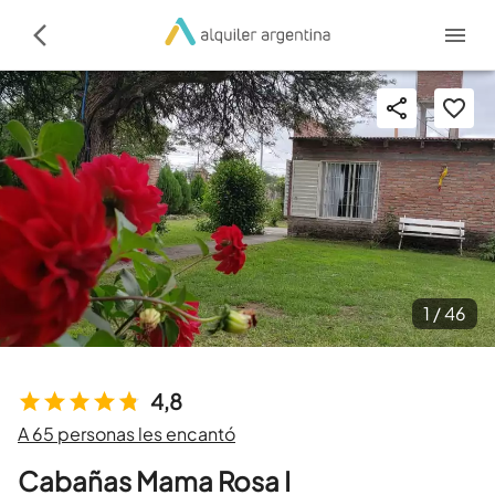
1 /
46
4,8
A 65 personas les encantó
Cabañas Mama Rosa I