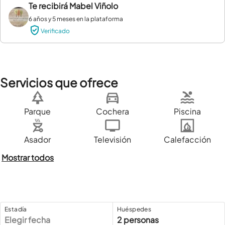
Te recibirá
Mabel Viñolo
6 años y 5 meses en la plataforma
Verificado
Servicios que ofrece
Parque
Cochera
Piscina
Asador
Televisión
Calefacción
Mostrar todos
Estadía
Huéspedes
Elegir fecha
2 personas