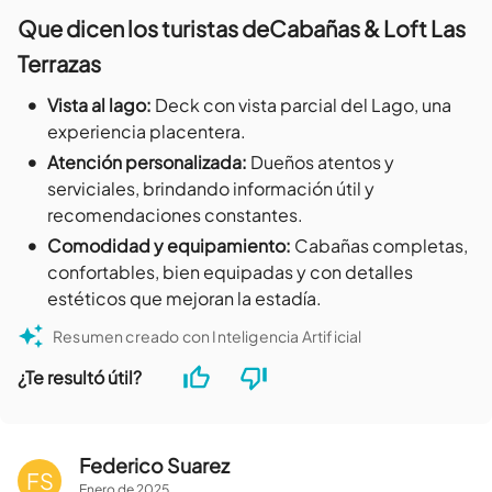
Que dicen los turistas de
Cabañas & Loft Las
Terrazas
•
Vista al lago
:
Deck con vista parcial del Lago, una
experiencia placentera.
•
Atención personalizada
:
Dueños atentos y
serviciales, brindando información útil y
recomendaciones constantes.
•
Comodidad y equipamiento
:
Cabañas completas,
confortables, bien equipadas y con detalles
estéticos que mejoran la estadía.
Resumen creado con Inteligencia Artificial
¿Te resultó útil?
Federico Suarez
FS
Enero
de
2025