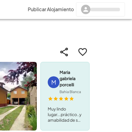
Publicar Alojamiento
Maria
gabriela
M
porcelli
Bahia Blanca
Muy lindo
lugar...práctico..y
amabilidad de sus
dueños.