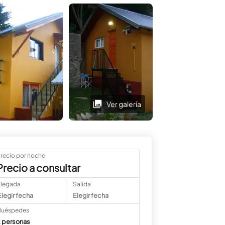
Ver galería
Ver galería
recio por noche
Precio a consultar
Llegada
Salida
Elegir fecha
Elegir fecha
uéspedes
 personas