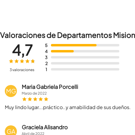
Valoraciones de Departamentos Mision
4,7
5
4
3
2
1
3 valoraciones
Maria Gabriela Porcelli
MG
Marzo
de
2022
Muy lindo lugar...práctico..y amabilidad de sus dueños.
Graciela Alisandro
GA
Abril
de
2022