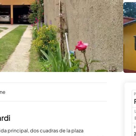
ine
P
rdi
H
a principal, dos cuadras de la plaza 
2