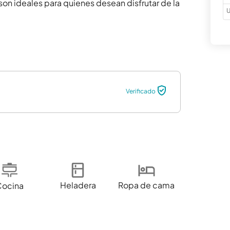
on ideales para quienes desean disfrutar de la 
U
Verificado
Heladera
Ropa de cama
Cocina