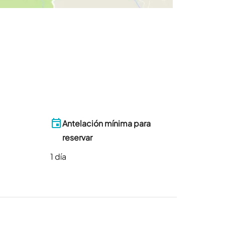
Antelación mínima para
reservar
1
día