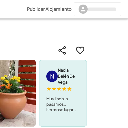
Publicar Alojamiento
Nadia
N
Belén De
Vega
Muy lindo lo
pasamos..
hermoso lugar
para disfrutar con
la flia.