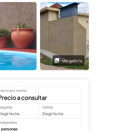
Ver galería
Ver galería
recio por noche
Precio a consultar
Llegada
Salida
Elegir fecha
Elegir fecha
uéspedes
 personas