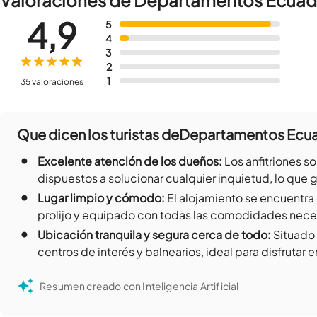
Valoraciones de Departamentos Ecuad
4,9
5
4
3
2
1
35 valoraciones
Que dicen los turistas de
Departamentos Ecu
•
Excelente atención de los dueños
:
Los anfitriones 
dispuestos a solucionar cualquier inquietud, lo que 
•
Lugar limpio y cómodo
:
El alojamiento se encuentra
prolijo y equipado con todas las comodidades neces
•
Ubicación tranquila y segura cerca de todo
:
Situado 
centros de interés y balnearios, ideal para disfrutar e
Resumen creado con Inteligencia Artificial