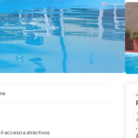
ine
P
H
il acceso a atractivos.

2