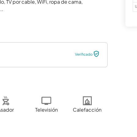
 TV por cable, WiFi, ropa de cama, 
U
..
Verificado
Asador
Televisión
Calefacción