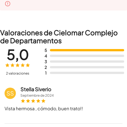
Valoraciones de Cielomar Complejo
de Departamentos
5,0
5
4
3
2
1
2 valoraciones
Stella Siverio
SS
Septiembre
de
2024
Vista hermosa , cómodo, buen trato!!