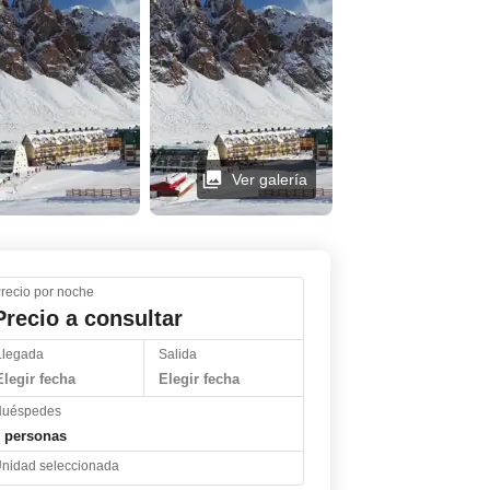
Ver galería
Ver galería
recio por noche
Precio a consultar
Llegada
Salida
Elegir fecha
Elegir fecha
uéspedes
 personas
nidad seleccionada