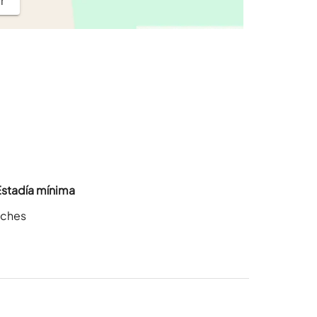
r
Estadía mínima
oches