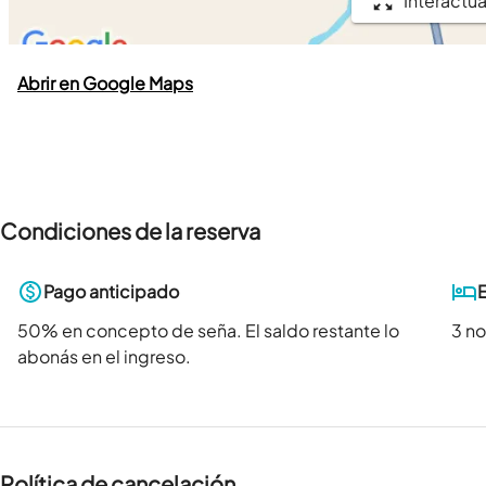
Interactua
Abrir en Google Maps
Condiciones de la reserva
Pago anticipado
50
% en concepto de seña. El saldo restante lo
3 n
abonás en el ingreso.
Política de cancelación