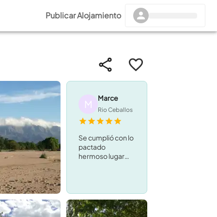
Publicar Alojamiento
Marce
M
Rio Ceballos
Se cumplió con lo
pactado
hermoso lugar
muy
recomendable
Rafaela su
administradora
muy atenta.
Volveremos