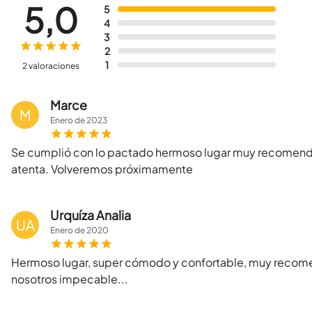
5,0
5
4
3
2
1
2 valoraciones
Marce
M
Enero
de
2023
Se cumplió con lo pactado hermoso lugar muy recomend
atenta. Volveremos próximamente
Urquíza Analia
UA
Enero
de
2020
Hermoso lugar, super cómodo y confortable, muy recome
nosotros impecable...