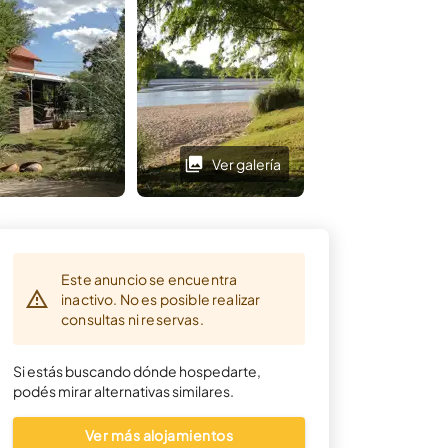
próximamente
Ver galería
Ver galería
Este anuncio se encuentra
inactivo. No es posible realizar
consultas ni reservas.
Si estás buscando dónde hospedarte,
podés mirar alternativas similares.
Ver más alojamientos