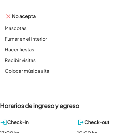
No acepta
Mascotas
Fumar en el interior
Hacer fiestas
Recibir visitas
Colocar música alta
Horarios de ingreso y egreso
Check-in
Check-out
13:00 hs
10:00 hs