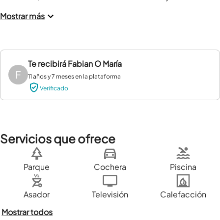
Mostrar más
Te recibirá
Fabian O María
F
11 años y 7 meses en la plataforma
Verificado
Servicios que ofrece
Parque
Cochera
Piscina
Asador
Televisión
Calefacción
Mostrar todos