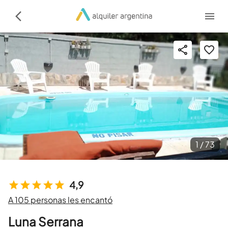
1 /
73
4,9
A 105 personas les encantó
Luna Serrana