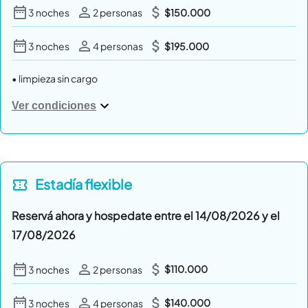
$150.000
3
noches
2
personas
$195.000
3
noches
4
personas
•
limpieza sin cargo
Ver condiciones
Estadía
flexible
Reservá ahora y hospedate entre el 14/08/2026 y el
17/08/2026
$110.000
3
noches
2
personas
$140.000
3
noches
4
personas