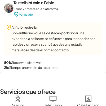
Te recibirá
Vale o Pablo
2 años y 7 meses en la plataforma
Verificado
Anfitrión estrella
Son anfitriones que se destacan por brindar una
experiencia brillante: se esfuerzan para responder con
rapidez y ofrecer a sus huéspedes una estadía
maravillosa desde el primer contacto.
80%
reservas efectivas
2hs
tiempo promedio de respuesta
Servicios que ofrece
Asador
Televisión
Calefacción