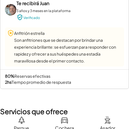
Te recibirá
Juan
3 años y 3 meses en la plataforma
Verificado
Anfitrión estrella
Son anfitriones que se destacan por brindar una
experiencia brillante: se esfuerzan para responder con
rapidez y ofrecer a sus huéspedes una estadía
maravillosa desde el primer contacto.
80%
reservas efectivas
2hs
tiempo promedio de respuesta
Servicios que ofrece
Parque
Cochera
Asador