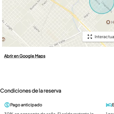
Interactua
Abrir en Google Maps
Condiciones de la reserva
Pago anticipado
30
% en concepto de seña. El saldo restante lo
1 n