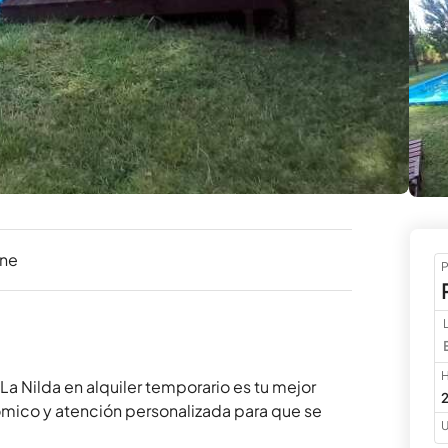
ine
P
H
La Nilda en alquiler temporario es tu mejor 
2
nómico y atención personalizada para que se 
U