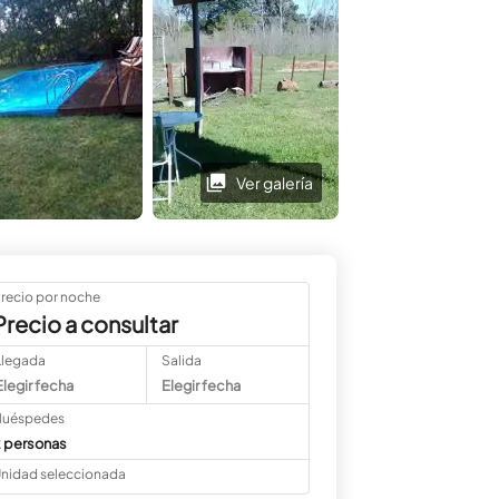
Ver galería
Ver galería
recio por noche
Precio a consultar
Llegada
Salida
Elegir fecha
Elegir fecha
uéspedes
 personas
nidad seleccionada