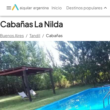
Inicio
Destinos populares
Cabañas La Nilda
Buenos Aires
/
Tandil
/
Cabañas