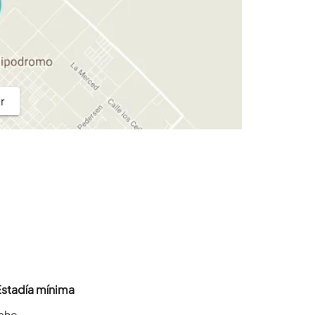
r
Estadía mínima
oche