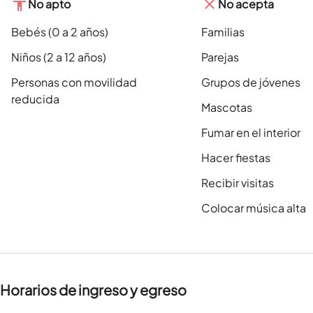
No apto
No acepta
Bebés (0 a 2 años)
Familias
Niños (2 a 12 años)
Parejas
Personas con movilidad
Grupos de jóvenes
reducida
Mascotas
Fumar en el interior
Hacer fiestas
Recibir visitas
Colocar música alta
Horarios de ingreso y egreso