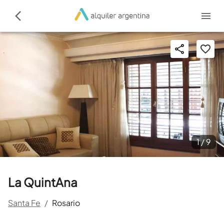
1 /
9
La QuintAna
Santa Fe
/
Rosario