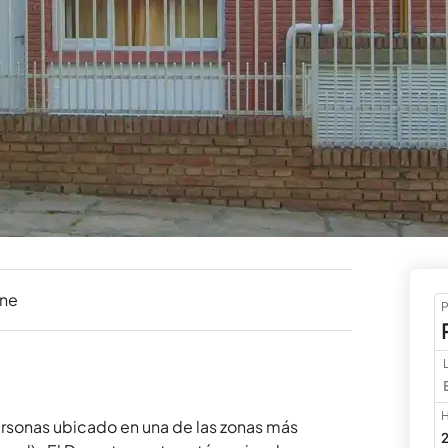
ine
P
H
sonas ubicado en una de las zonas más 
2