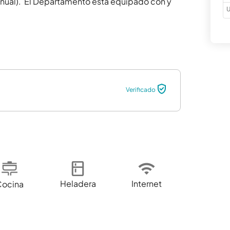
anual).  El Departamento está equipado con y 
U
Verificado
Heladera
Internet
Cocina