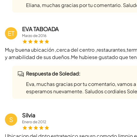
Eliana, muchas gracias por tu comentario. Salud
EVA TABOADA
ET
Marzo
de
2016
Muy buena ubicación ,cerca del centro ,restaurantes,t
y amabilidad de sus dueños.Me hubiese gustado que teng
Respuesta de Soledad:
Eva, muchas gracias por tu comentario, vamos a t
esperamos nuevamente. Saludos cordiales Sol
Silvia
S
Enero
de
2012
Ubicacion del dpto estrategico,seguro,comodo,limpio,e