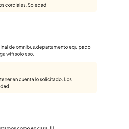
os cordiales, Soledad.
erminal de omnibus,departamento equipado
a wifi solo eso.
ener en cuenta lo solicitado. Los
edad
stamos como en casa !!!!