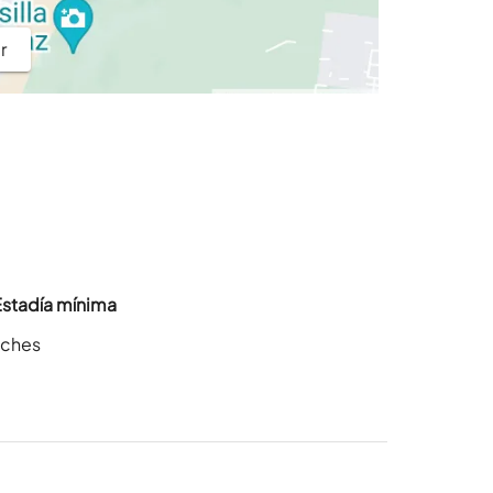
r
Estadía mínima
oches