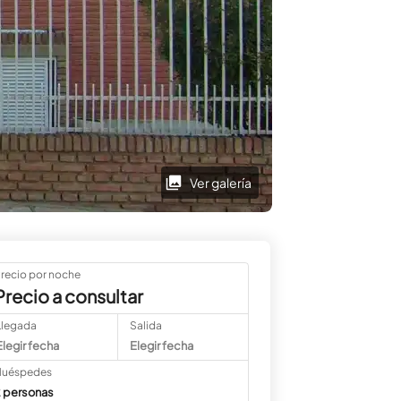
Ver galería
recio por noche
Precio a consultar
Llegada
Salida
Elegir fecha
Elegir fecha
uéspedes
 personas