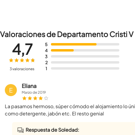
Valoraciones de Departamento Cristi V
4,7
5
4
3
2
1
3 valoraciones
Eliana
E
Marzo
de
2019
La pasamos hermoso, súper cómodo el alojamiento lo úni
como detergente, jabón etc. El resto genial
Respuesta de Soledad: