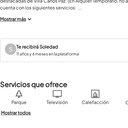
destacadas de Villa Carlos Paz. (En Alquiler Temporario, no 
cuenta con los siguientes servicios:  ...
Mostrar más
Te recibirá
Soledad
S
11 años y 6 meses en la plataforma
Servicios que ofrece
Parque
Televisión
Calefacción
Mostrar todos