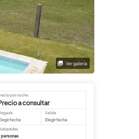
Ver galería
recio por noche
Precio a consultar
Llegada
Salida
Elegir fecha
Elegir fecha
uéspedes
 personas