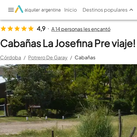
Inicio
Destinos populares
4,9
A 14 personas les encantó
•
Cabañas La Josefina Pre viaje!
Córdoba
/
Potrero De Garay
/
Cabañas