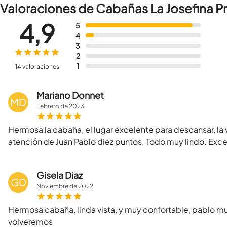
Valoraciones de Cabañas La Josefina Pre
4,9
5
4
3
2
1
14 valoraciones
Mariano Donnet
MD
Febrero
de
2023
Hermosa la cabaña, el lugar excelente para descansar, la 
atención de Juan Pablo diez puntos. Todo muy lindo. Exc
Gisela Diaz
GD
Noviembre
de
2022
Hermosa cabaña, linda vista, y muy confortable, pablo 
volveremos