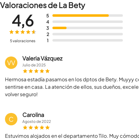
Valoraciones de La Bety
4,6
5
4
3
2
1
5 valoraciones
Valeria Vázquez
VV
Julio
de
2025
Hermosa estadía pasamos en los dptos de Bety. Muyyy c
sentirse en casa. La atención de ellos, sus dueños, exce
volver seguro!
Carolina
C
Agosto
de
2022
Estuvimos alojados en el departamento Tilo. Muy cómodo y 