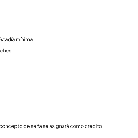
Estadía mínima
oches
 concepto de seña se asignará como crédito