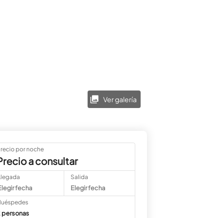
Ver galería
recio por noche
Precio a consultar
Llegada
Salida
Elegir fecha
Elegir fecha
uéspedes
 personas