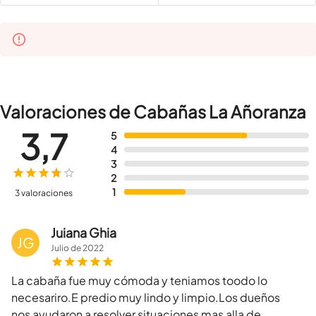
Valoraciones de Cabañas La Añoranza
3,7
5
4
3
2
1
3 valoraciones
Juiana Ghia
JG
Julio
de
2022
La cabaña fue muy cómoda y teniamos toodo lo
necesariro.E predio muy lindo y limpio.Los dueños
nos ayudaron a resolver situaciones mas alla de