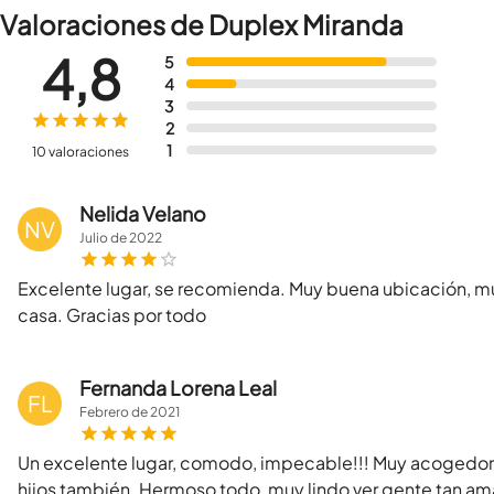
Valoraciones de Duplex Miranda
4,8
5
4
3
2
1
10 valoraciones
Nelida Velano
NV
Julio
de
2022
Excelente lugar, se recomienda. Muy buena ubicación, mu
casa. Gracias por todo
Fernanda Lorena Leal
FL
Febrero
de
2021
Un excelente lugar, comodo, impecable!!! Muy acogedor,
hijos también. Hermoso todo, muy lindo ver gente tan am