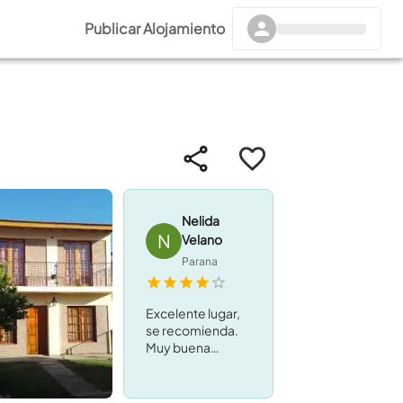
Publicar Alojamiento
Nelida
N
Velano
Parana
Excelente lugar,
se recomienda.
Muy buena
ubicación, muy
buen trato de
parte de los