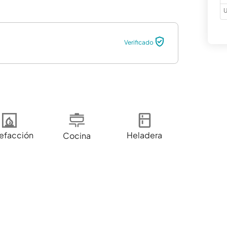
U
Verificado
efacción
Heladera
Cocina