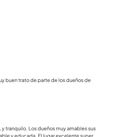
y buen trato de parte de los dueños de
 y tranquilo. Los dueños muy amables sus
able y educada. El lugar excelente super