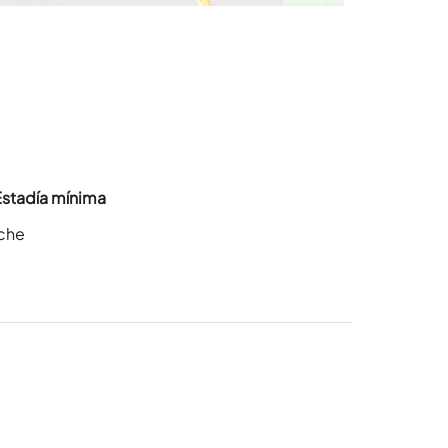
Estadía mínima
oche