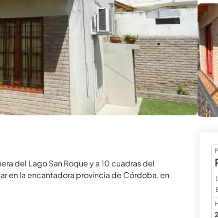
P
nera del Lago San Roque y a 10 cuadras del 
ar en la encantadora provincia de Córdoba, en 
H
2