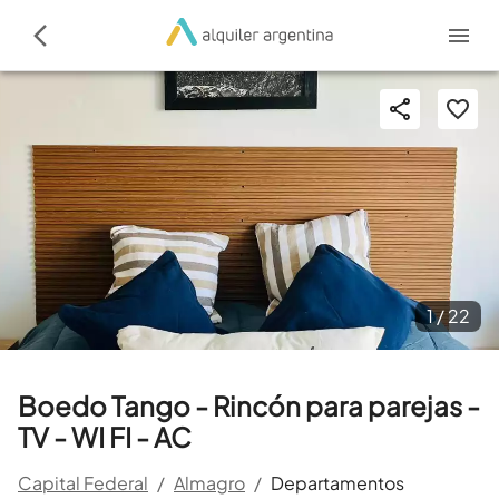
1 /
22
Boedo Tango - Rincón para parejas -
TV - WI FI - AC
Capital Federal
/
Almagro
/
Departamentos