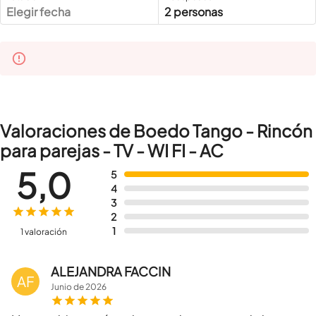
Elegir fecha
2 personas
Valoraciones de Boedo Tango - Rincón
para parejas - TV - WI FI - AC
5,0
5
4
3
2
1
1 valoración
ALEJANDRA FACCIN
AF
Junio
de
2026