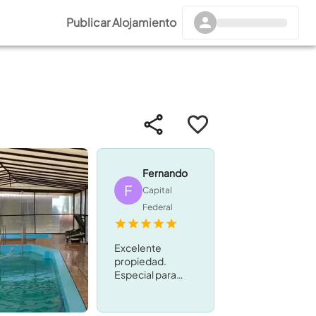
Publicar Alojamiento
Fernando
F
Capital
Federal
Excelente
propiedad.
Especial para
grupo familiar
numeroso.
Completísimo en