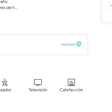
año.

U
es de h...
Verificado
Asador
Televisión
Calefacción