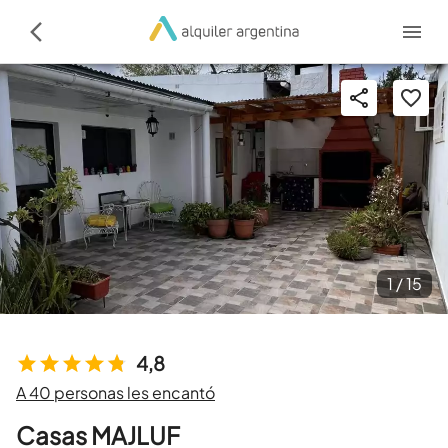
1 /
15
4,8
A 40 personas les encantó
Casas MAJLUF