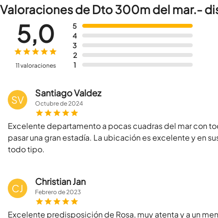
Valoraciones de Dto 300m del mar.- dis
5,0
5
4
3
2
1
11 valoraciones
Santiago Valdez
SV
Octubre
de
2024
Excelente departamento a pocas cuadras del mar con to
pasar una gran estadía. La ubicación es excelente y en s
todo tipo.
Christian Jan
CJ
Febrero
de
2023
Excelente predisposición de Rosa, muy atenta y a un men