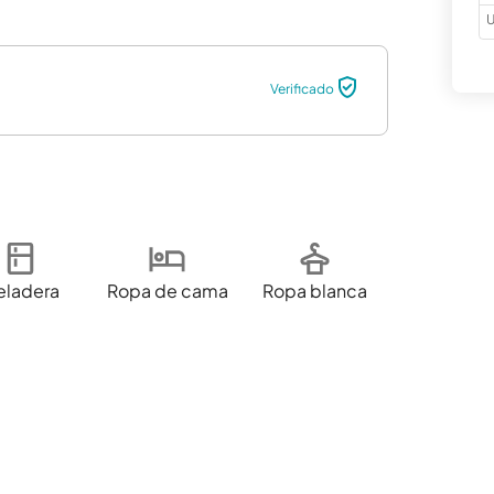
U
Verificado
eladera
Ropa de cama
Ropa blanca