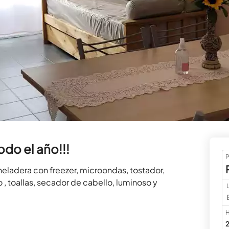
do el año!!!
P
ladera con freezer, microondas, tostador, 
 toallas, secador de cabello, luminoso y 
H
2