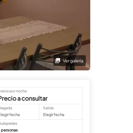
Ver galería
recio por noche
Precio a consultar
Llegada
Salida
Elegir fecha
Elegir fecha
uéspedes
 personas