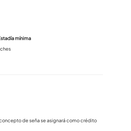
Estadía mínima
oches
 concepto de seña se asignará como crédito