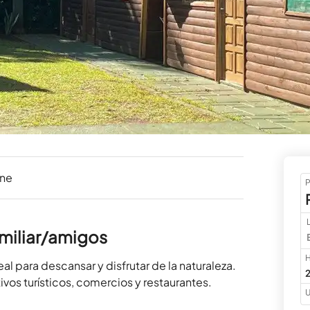
ine
P
miliar/amigos
H
l para descansar y disfrutar de la naturaleza. 
2
os turísticos, comercios y restaurantes.

U