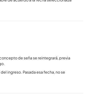
concepto de seña se reintegrará, previa
go.
del ingreso. Pasada esa fecha, no se