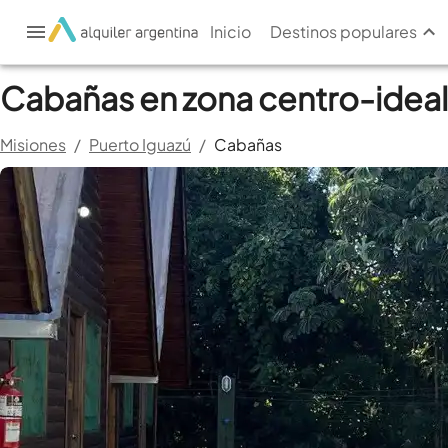
Inicio
Destinos populares
Cabañas en zona centro-ideal
Misiones
/
Puerto Iguazú
/
Cabañas