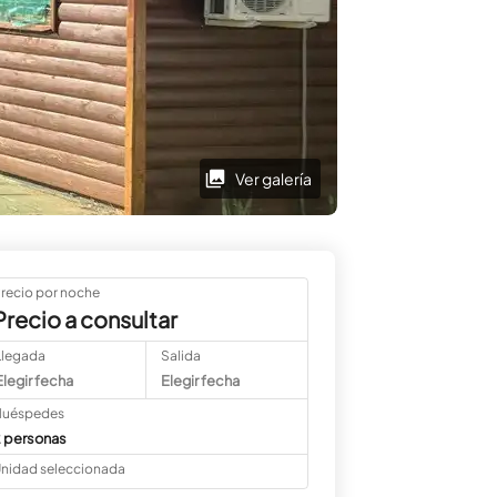
Ver galería
recio por noche
Precio a consultar
Llegada
Salida
Elegir fecha
Elegir fecha
uéspedes
 personas
nidad seleccionada