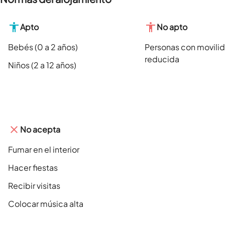
Apto
No apto
Bebés (0 a 2 años)
Personas con movili
reducida
Niños (2 a 12 años)
No acepta
Fumar en el interior
Hacer fiestas
Recibir visitas
Colocar música alta