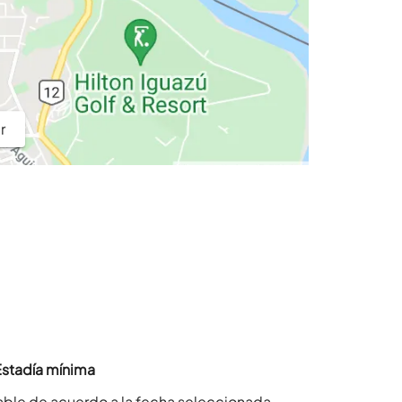
r
Estadía mínima
able de acuerdo a la fecha seleccionada