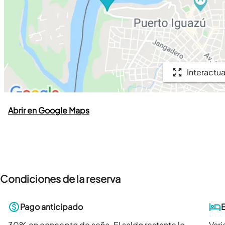
Interactua
Abrir en Google Maps
Condiciones de la reserva
Pago anticipado
30
% en concepto de seña. El saldo restante lo
Vari