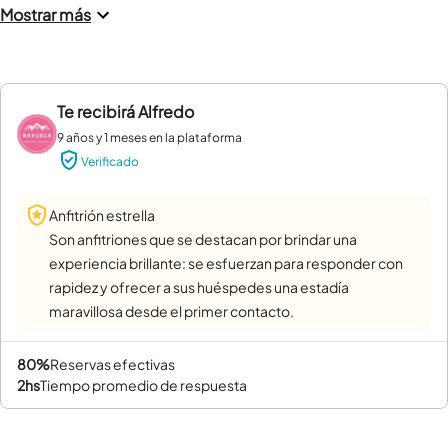
Mostrar más
Te recibirá
Alfredo
9 años y 1 meses en la plataforma
Verificado
Anfitrión estrella
Son anfitriones que se destacan por brindar una
experiencia brillante: se esfuerzan para responder con
rapidez y ofrecer a sus huéspedes una estadía
maravillosa desde el primer contacto.
80%
reservas efectivas
2hs
tiempo promedio de respuesta