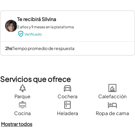
Te recibirá
Silvina
2 años y 9 meses en la plataforma
Verificado
2hs
tiempo promedio de respuesta
Servicios que ofrece
Parque
Cochera
Calefacción
Cocina
Heladera
Ropa de cama
Mostrar todos