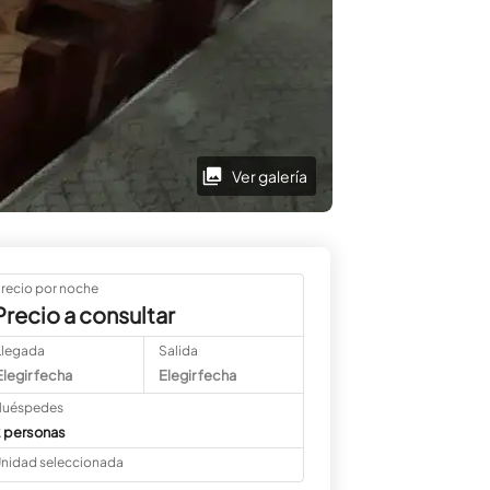
Ver galería
recio por noche
Precio a consultar
Llegada
Salida
Elegir fecha
Elegir fecha
uéspedes
 personas
nidad seleccionada