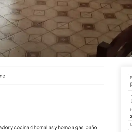
ine
P
H
2
U
or y cocina 4 hornallas y horno a gas, baño 