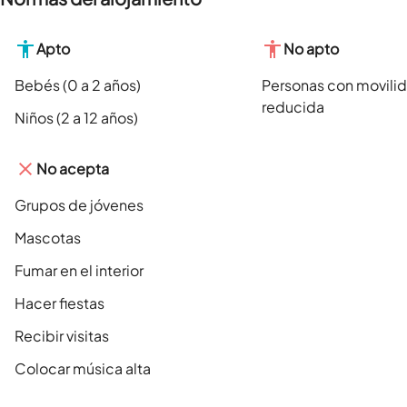
Apto
No apto
Bebés (0 a 2 años)
Personas con movili
reducida
Niños (2 a 12 años)
No acepta
Grupos de jóvenes
Mascotas
Fumar en el interior
Hacer fiestas
Recibir visitas
Colocar música alta