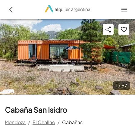
1 /
57
Cabaña San Isidro
Mendoza
/
El Challao
/
Cabañas