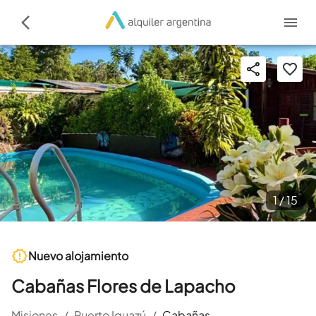
1 /
15
Nuevo alojamiento
Cabañas Flores de Lapacho
Misiones
/
Puerto Iguazú
/
Cabañas