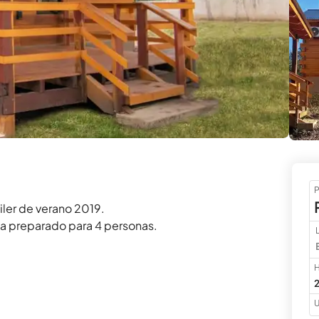
P
ler de verano 2019.

a preparado para 4 personas.

H
2
U