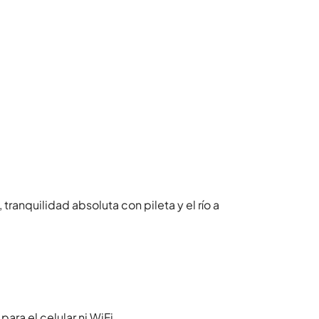
anquilidad absoluta con pileta y el río a
para el celular ni WiFi.