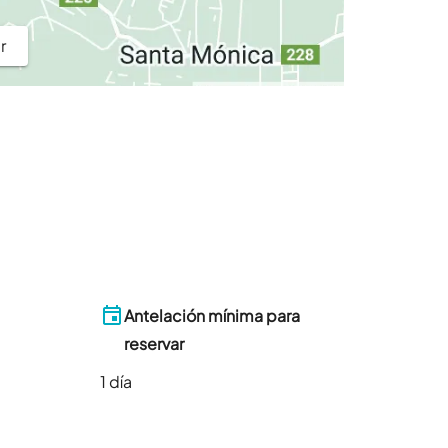
r
Antelación mínima para
reservar
1
día