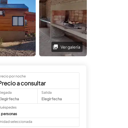
metros. Muy
recomendable
Ver galería
Ver galería
recio por noche
Precio a consultar
Llegada
Salida
Elegir fecha
Elegir fecha
uéspedes
 personas
nidad seleccionada