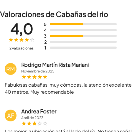
Valoraciones de Cabañas del rio
4,0
5
4
3
2
1
2 valoraciones
Rodrigo Martín Rista Mariani
RM
Noviembre
de
2025
Fabulosas cabañas, muy cómodas, la atención excelente, tr
40 metros. Muy recomendable
Andrea Foster
AF
Abril
de
2023
Los mejor la ubicación está al lado del río. No tienen señal 