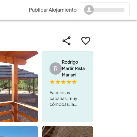
Publicar Alojamiento
Rodrigo
R
Martín Rista
Mariani
Fabulosas
cabañas, muy
cómodas, la
atención
excelente,
tranquilidad
absoluta con
pileta y el río a 40