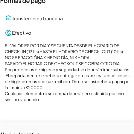
Formas de pago
Transferencia bancaria
Efectivo
EL VALOR ES POR DIA Y SE CUENTA DESDE EL HORARIO DE 
CHECK-IN ( 13 hs) HASTA EL HORARIO DE CHECK-OUT (10 hs)

NO SE FRACCIÓNA X MEDIO DÍA, NI X HORA.

PASADO EL HORARIO DE CHECKOUT SE COBRA OTRO DIA 

Por protocolos de higiene y seguridad se deberán traer sábanas.

 El departamento se deberá entregar en las mismas condiciones 
de higiene en las que fue recibido. De no ser así deberá pagar por 
la limpieza $20000

Cualquier elemento q se rompa deberá ser sustituido por uno 
similar o abonarlo