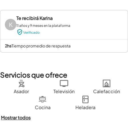
Te recibirá
Karina
K
11 años y 9 meses en la plataforma
Verificado
2hs
tiempo promedio de respuesta
Servicios que ofrece
Asador
Televisión
Calefacción
Cocina
Heladera
Mostrar todos