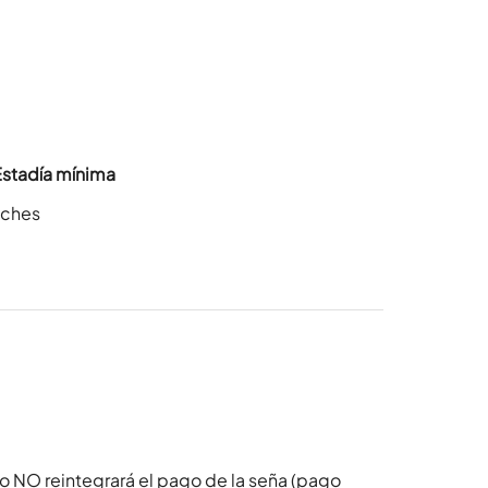
Estadía mínima
oches
o NO reintegrará el pago de la seña (pago