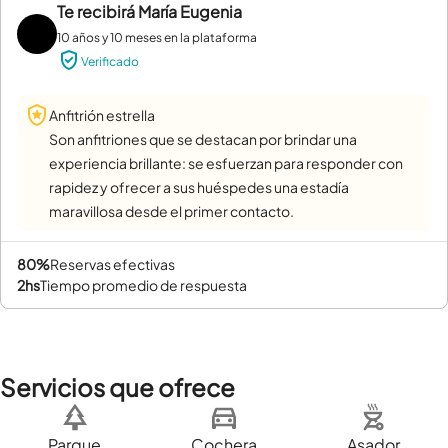
Te recibirá
María Eugenia
10 años y 10 meses en la plataforma
Verificado
Anfitrión estrella
Son anfitriones que se destacan por brindar una
experiencia brillante: se esfuerzan para responder con
rapidez y ofrecer a sus huéspedes una estadía
maravillosa desde el primer contacto.
80%
reservas efectivas
2hs
tiempo promedio de respuesta
Servicios que ofrece
Parque
Cochera
Asador