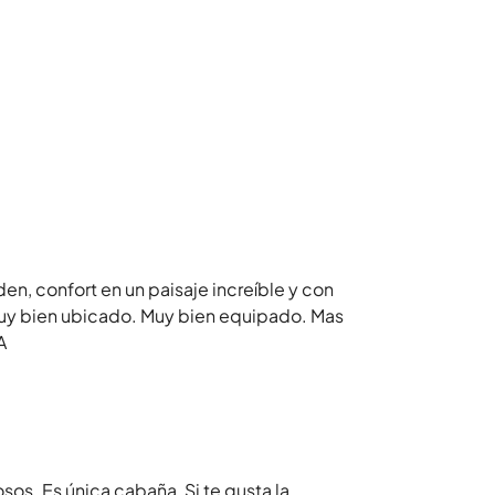
en, confort en un paisaje increíble y con
uy bien ubicado. Muy bien equipado. Mas
A
sos. Es única cabaña, Si te gusta la