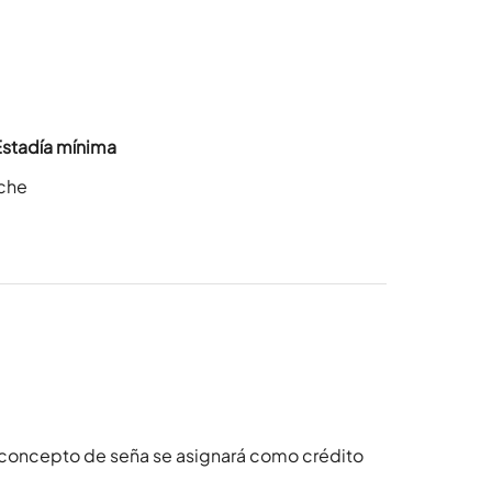
Estadía mínima
oche
 concepto de seña se asignará como crédito