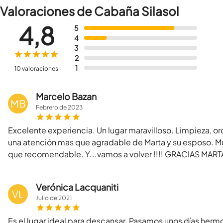
Valoraciones de Cabaña Silasol
4,8
5
4
3
2
1
10 valoraciones
Marcelo Bazan
MB
Febrero
de
2023
Excelente experiencia. Un lugar maravilloso. Limpieza, ord
una atención mas que agradable de Marta y su esposo. M
que recomendable. Y...vamos a volver !!!! GRACIAS MART
Verónica Lacquaniti
VL
Julio
de
2021
Es el lugar ideal para descansar. Pasamos unos días hermo