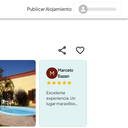
Publicar Alojamiento
Marcelo
M
Bazan
Excelente
experiencia. Un
lugar maravilloso.
Limpieza, orden,
confort en un
paisaje increíble y
con una atención