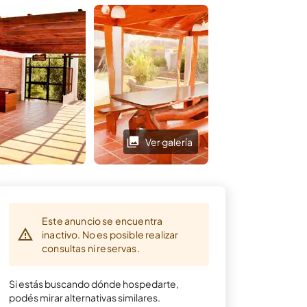
atención.
Ver galería
Ver galería
Este anuncio se encuentra
inactivo. No es posible realizar
consultas ni reservas.
Si estás buscando dónde hospedarte,
podés mirar alternativas similares.