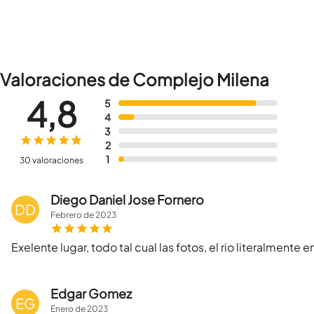
Valoraciones de Complejo Milena
4,8
5
4
3
2
1
30 valoraciones
Diego Daniel Jose Fornero
DD
Febrero
de
2023
Exelente lugar, todo tal cual las fotos, el rio literalmente
Edgar Gomez
EG
Enero
de
2023