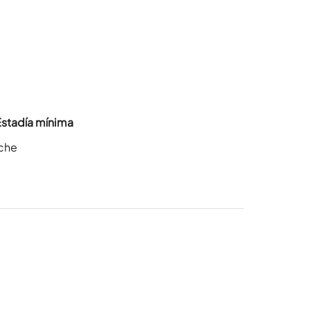
Estadía mínima
oche