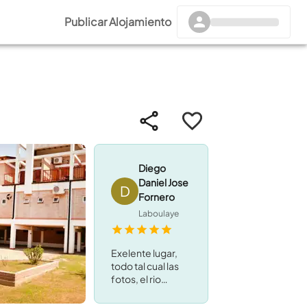
Publicar Alojamiento
Diego
Daniel Jose
D
Fornero
Laboulaye
Exelente lugar,
todo tal cual las
fotos, el rio
literalmente en el
patio, muy buena