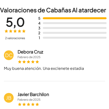
Valoraciones de Cabañas Al atardecer
5,0
5
4
3
2
1
2 valoraciones
Debora Cruz
DC
Febrero
de
2025
Muy buena atención. Una exclenete estadia
Javier Barchilon
JB
Febrero
de
2025