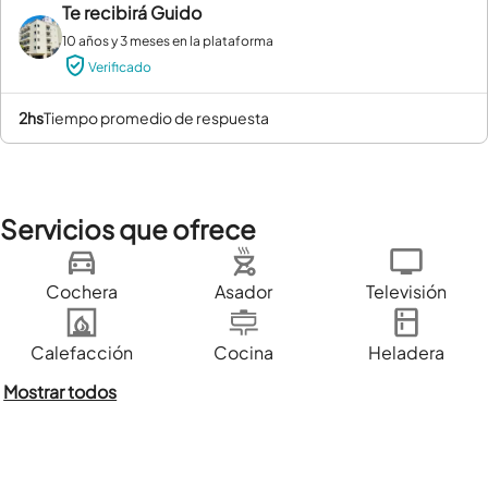
Te recibirá
Guido
10 años y 3 meses en la plataforma
Verificado
2hs
tiempo promedio de respuesta
Servicios que ofrece
Cochera
Asador
Televisión
Calefacción
Cocina
Heladera
Mostrar todos