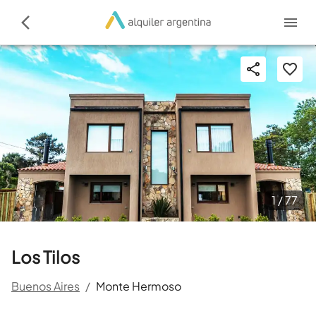
1 /
77
Los Tilos
Buenos Aires
/
Monte Hermoso