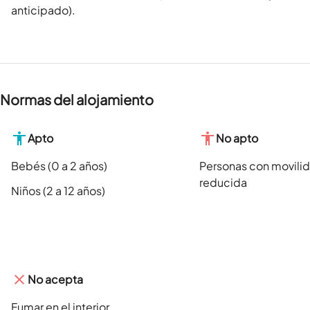
anticipado).
Normas del alojamiento
Apto
No apto
Bebés (0 a 2 años)
Personas con movili
reducida
Niños (2 a 12 años)
No acepta
Fumar en el interior