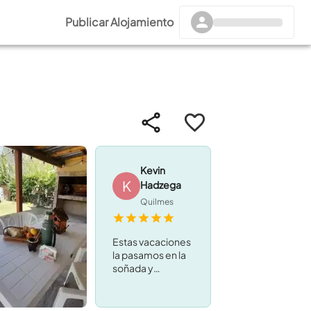
Publicar Alojamiento
Kevin
K
Hadzega
Quilmes
Estas vacaciones
la pasamos en la
soñada y
realmente
superaron
nuestras