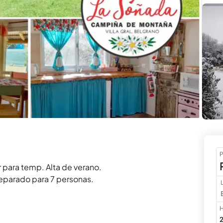
P
 para temp. Alta de verano.

reparado para 7 personas.

H
2