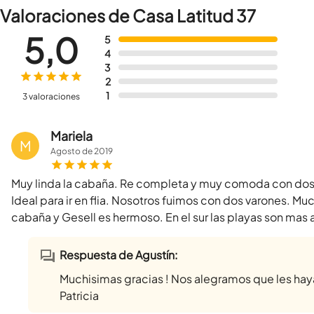
Valoraciones de Casa Latitud 37
5,0
5
4
3
2
1
3 valoraciones
Mariela
M
Agosto
de
2019
Muy linda la cabaña. Re completa y muy comoda con dos do
Ideal para ir en flia. Nosotros fuimos con dos varones. M
cabaña y Gesell es hermoso. En el sur las playas son mas 
Respuesta de Agustín:
Muchisimas gracias ! Nos alegramos que les haya
Patricia