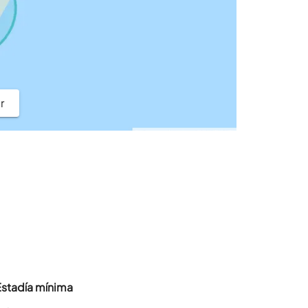
r
Estadía mínima