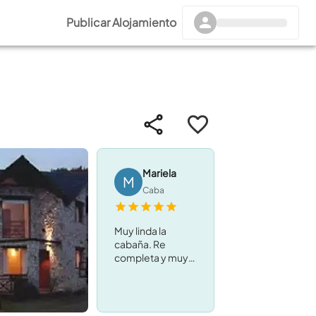
Publicar Alojamiento
Mariela
M
Caba
Muy linda la
cabaña. Re
completa y muy
comoda con dos
dormitorios y
jardin. Cochera y
parrilla . Ideal para