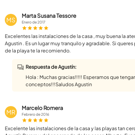
Marta Susana Tessore
MS
Enero
de
2017
Excelentes las instalaciones de la casa , muy buena la a
Agustin . Es un lugar muy tranquilo y agradable. Si queres
de la playa te la recomiendo.
Respuesta de Agustín:
Hola : Muchas gracias!!!!! Esperamos que tenga
conceptos!!!Saludos Agustin
Marcelo Romera
MR
Febrero
de
2016
Excelente las instalaciones de la casa y las playas tan c