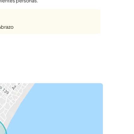
elentes personas.
Abrazo