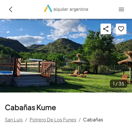
1 /
35
Cabañas Kume
San Luis
/
Potrero De Los Funes
/
Cabañas