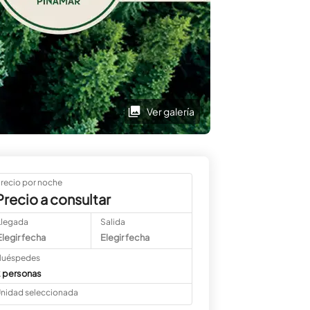
Ver galería
recio por noche
Precio a consultar
Llegada
Salida
Elegir fecha
Elegir fecha
uéspedes
 personas
nidad seleccionada