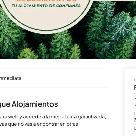
inmediata
P
sque Alojamientos
H
a web y accedé a la mejor tarifa garantizada, 
2
as que no vas a encontrar en otras 
U